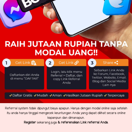
Referral system tidak dipungut biaya apapun. Hanya dengan modal online saja setelah
itu anda hanya tinggal mengecek keuntungan Anda yang dapat dilihat secara online
kapanpun dan dimanapun.
Register
sekarang juga
& referensikan Link referral Anda
.