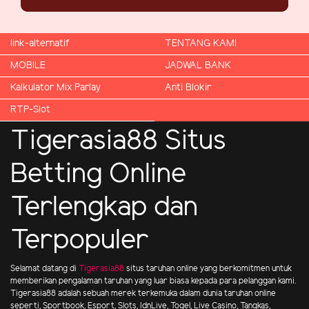
link-alternatif
TENTANG KAMI
MOBILE
JADWAL BANK
Kalkulator Mix Parlay
Anti Blokir
RTP-Slot
Tigerasia88 Situs
Betting Online
Terlengkap dan
Terpopuler
Selamat datang di
Tigerasia88
situs taruhan online yang berkomitmen untuk
memberikan pengalaman taruhan yang luar biasa kepada para pelanggan kami.
Tigerasia88 adalah sebuah merek terkemuka dalam dunia taruhan online
seperti, Sportbook, Esport, Slots, IdnLive, Togel, Live Casino, Tangkas,