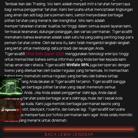
Tembak Ikan dan Trading. Visi kami adalah menjadi mitra taruhan terpercaya
bagi semua penggemar taruhan. Kami berusaha untuk menciptakan lingkungan
yang aman dan adil bagi para pemain kami, sambil menyediakan berbagai
pilihan taruhan yang menarik dan menghibur. Misi kami adalah
mempertahankan standar kualitas tertinggi dalam semua aspek layanan kami,
termasuk keamanan, dukungan pelanggan, dan variasi permainan. Tigerasia88
memahami bahwa keamanan adalah salah satu hal yang paling penting bagi para
pemain taruhan online. Oleh karena itu, kami telah mengambil langkah-langkah
yang ketat untuk melindungi data pribadi dan keuangan Anda.
Tigerasia88
Situs Slots Gacor 2025
menggunakan teknologi enkripsi tinggi
untuk memastikan bahwa semua informasi yang Anda berikan kepada kami
tetap aman dan rahasia. Tigerasia88
WinRate 98%
juga beroperasi dengan
lisensi yang dikeluarkan oleh badan regulasi yang terkemuka. Ini memastikan
bahwa kami mematuhi semua regulasi yang berlaku dan bahwa setiap
transaksi yang Anda lakukan di Tigerasia88 terjamin. Tigerasia88 bangga
menyediakan berbagai pilihan taruhan yang dapat memenuhi semua
preferensi Anda. Jika Anda adalah penggemar olahraga, Anda dapat
memasang taruhan pada berbagai acara olahraga, mulai dari sepak bola
hingga balap kuda. Kami juga memiliki berbagai permainan kasino yang
mencakup slot, blackjack, roulette, dan banyak lagi. Tigerasia88 berusaha
untuk terus memperluas portofolio permainan kami agar Anda selalu memiliki
sesuatu yang menarik untuk dinikmati.
BACA LEBIH LENGKAP