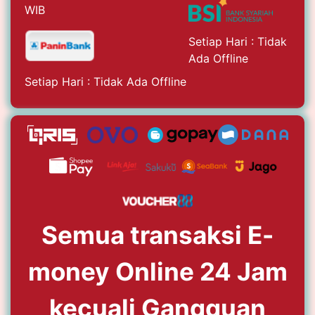
WIB
Setiap Hari : Tidak
Ada Offline
Setiap Hari : Tidak Ada Offline
Semua transaksi E-
money Online 24 Jam
kecuali Gangguan