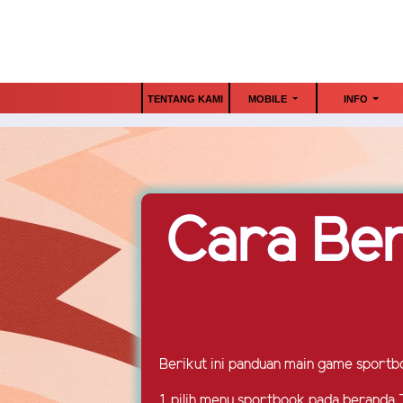
TENTANG KAMI
MOBILE
INFO
Cara Be
Berikut ini panduan main game sportbo
1. pilih menu sportbook pada beranda