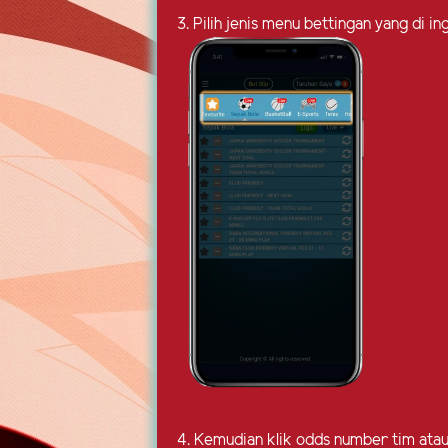
3. Pilih jenis menu bettingan yang di in
4. Kemudian klik odds number tim atau