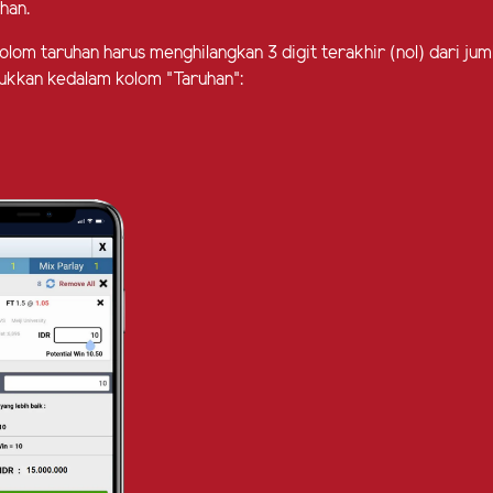
han.
lom taruhan harus menghilangkan 3 digit terakhir (nol) dari jum
ukkan kedalam kolom "Taruhan":