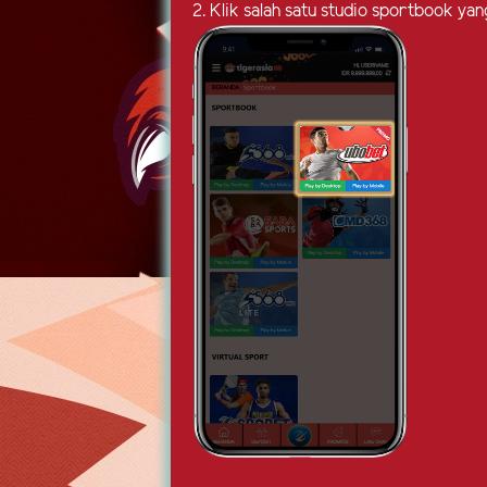
2. Klik salah satu studio sportbook yang