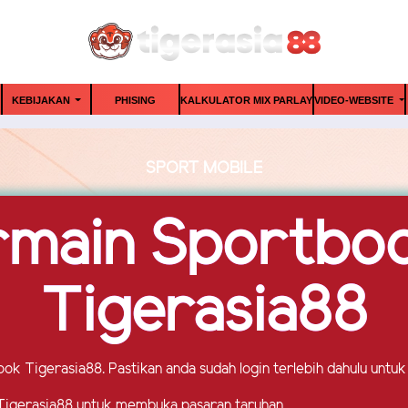
KEBIJAKAN
PHISING
KALKULATOR MIX PARLAY
VIDEO-WEBSITE
SPORT MOBILE
rmain Sportboo
Tigerasia88
ok Tigerasia88. Pastikan anda sudah login terlebih dahulu untuk
 Tigerasia88 untuk membuka pasaran taruhan