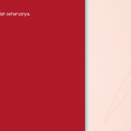
lah seharusnya.