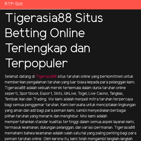
RTP-Slot
Tigerasia88 Situs
Betting Online
Terlengkap dan
Terpopuler
Selamat datang di
Tigerasia88
situs taruhan online yang berkomitmen untuk
memberikan pengalaman taruhan yang luar biasa kepada para pelanggan kami.
Tigerasia88 adalah sebuah merek terkemuka dalam dunia taruhan online
seperti, Sportbook, Esport, Slots, IdnLive, Togel, Live Casino, Tangkas,
Tembak Ikan dan Trading. Visi kami adalah menjadi mitra taruhan terpercaya
bagi semua penggemar taruhan. Kami berusaha untuk menciptakan lingkungan
yang aman dan adil bagi para pemain kami, sambil menyediakan berbagai
pilihan taruhan yang menarik dan menghibur. Misi kami adalah
mempertahankan standar kualitas tertinggi dalam semua aspek layanan kami,
termasuk keamanan, dukungan pelanggan, dan variasi permainan. Tigerasia88
memahami bahwa keamanan adalah salah satu hal yang paling penting bagi para
pemain taruhan online. Oleh karena itu, kami telah mengambil langkah-langkah