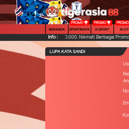
PROMO
PROMO
PROM
BERANDA
SPORTBOOK
E-SPORT
SLOT
al Deposit Rp10.000. Nikmati Berbagai Promo Menarik Cek 
Info :
LUPA KATA SANDI
Us
Re
An
No
Em
Kod