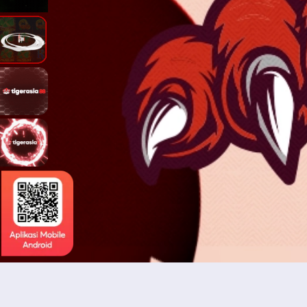
link-alternatif
TENTANG KAMI